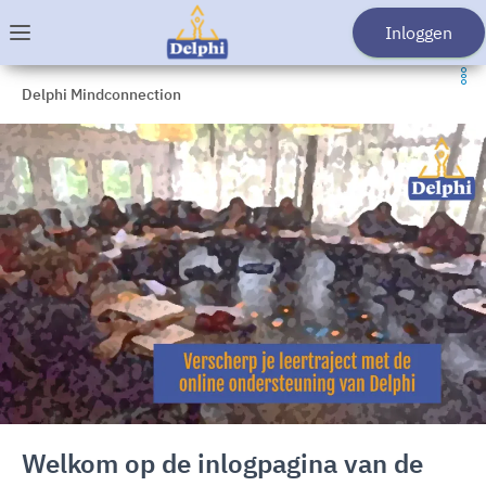
Spring naar hoofdmenu
Ga naar hoofdinhoud
Ga naar de startpagina
Inloggen
Menu
Delphi Mindconnection
Welkom op de inlogpagina van de