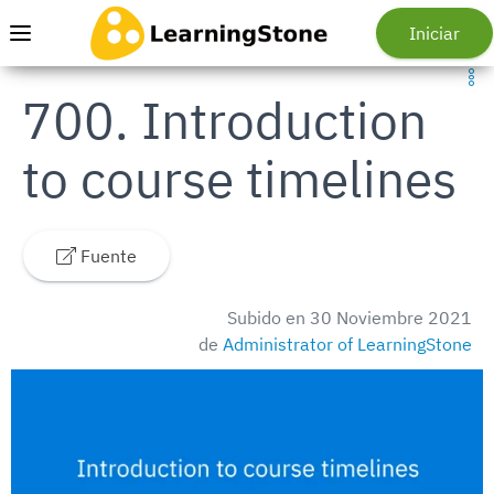
Saltar al menú principal
Pasar al contenido principal
Ir a la página de inicio
Iniciar
Menú
700. Introduction
to course timelines
Fuente
Subido en 30 Noviembre 2021
de
Administrator of LearningStone