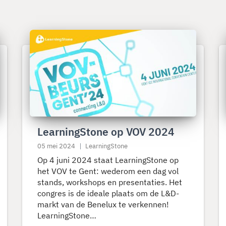
Lees
L
meer
m
over
o
LearningStone
L
op
o
VOV
D
2024
J
2
LearningStone op VOV 2024
05 mei 2024
LearningStone
Op 4 juni 2024 staat LearningStone op
het VOV te Gent: wederom een dag vol
stands, workshops en presentaties. Het
congres is de ideale plaats om de L&D-
markt van de Benelux te verkennen!
LearningStone…