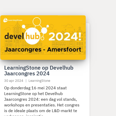
ees
eer
ver
earningStone
p
evelhub
aarcongres
024
LearningStone op Develhub
Jaarcongres 2024
30 apr 2024
LearningStone
Op donderdag 16 mei 2024 staat
LearningStone op het Develhub
Jaarcongres 2024: een dag vol stands,
workshops en presentaties. Het congres
is de ideale plaats om de L&D-markt te