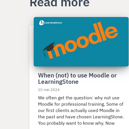
Read more
Lees
meer
over
When
(not)
to
use
Moodle
When (not) to use Moodle or
or
LearningStone
LearningStone
10 mei 2024
We often get the question: why not use
Moodle for professional training. Some of
our first clients actually used Moodle in
the past and have chosen LearningStone.
You probably want to know why. Now