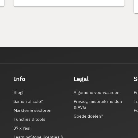
Info
Legal
S
Blog!
Algemene voorwaarden
Pr
Samen of solo?
Privacy, misbruik melden
Tr
& AVG
Markten & sectoren
P
Goede doelen?
Functies & tools
37 x Yes!
LearningStone licenties &