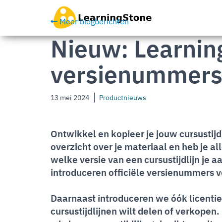
Ga
naar
Meer blogberichten
hoofdinhoud
Nieuw: Learnin
versienummers
13 mei 2024
Productnieuws
Ontwikkel en kopieer je jouw cursustijdl
overzicht over je materiaal en heb je 
welke versie van een cursustijdlijn je
introduceren officiële versienummers vo
Daarnaast introduceren we óók licentien
cursustijdlijnen wilt delen of verkopen.