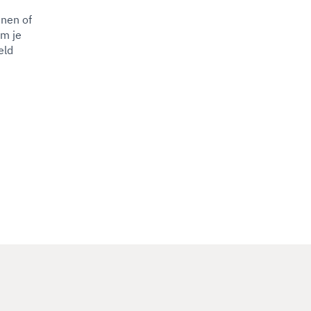
jnen of
om je
eld